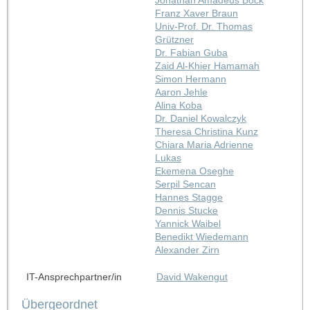
Franz Xaver Braun
Univ-Prof. Dr. Thomas
Grützner
Dr. Fabian Guba
Zaid Al-Khier Hamamah
Simon Hermann
Aaron Jehle
Alina Koba
Dr. Daniel Kowalczyk
Theresa Christina Kunz
Chiara Maria Adrienne
Lukas
Ekemena Oseghe
Serpil Sencan
Hannes Stagge
Dennis Stucke
Yannick Waibel
Benedikt Wiedemann
Alexander Zirn
IT-Ansprechpartner/in
David Wakengut
Übergeordnet