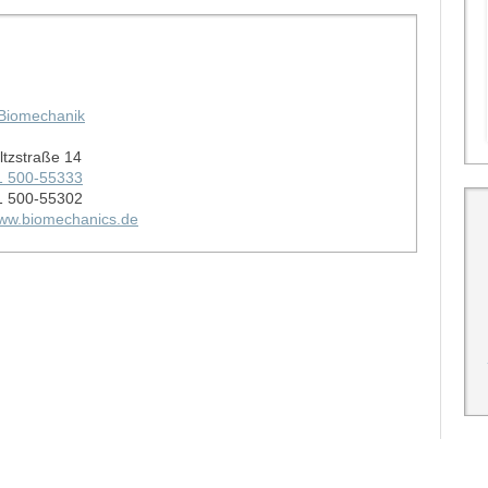
d Biomechanik
tzstraße 14
1 500-55333
1 500-55302
www.biomechanics.de