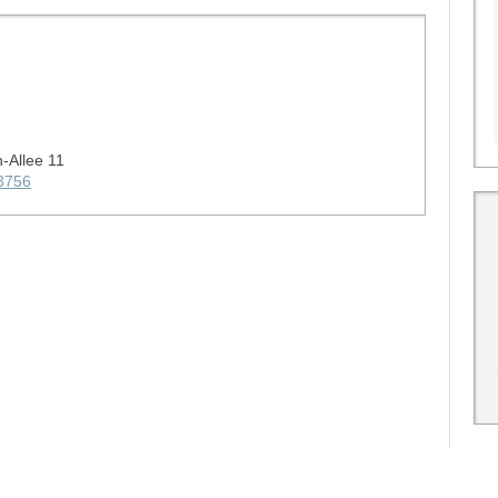
n-Allee 11
3756