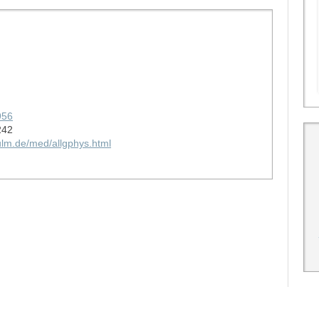
956
242
ulm.de/med/allgphys.html