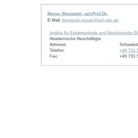
Mayer, Benjamin, apl.Prof.Dr.
E-Mail:
benjamin.mayer@uni-ulm.de
Institut für Epidemiologie und Medizinische B
Akademische Beschäftigte
Adresse:
Schwabst
Telefon:
+49 731 
Fax:
+49 731 