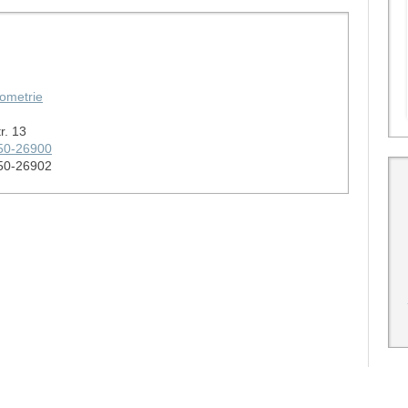
iometrie
r. 13
50-26900
50-26902