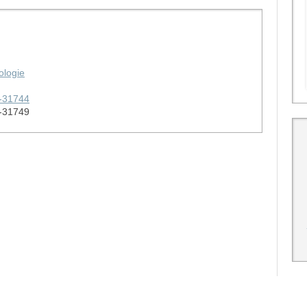
ologie
-31744
-31749