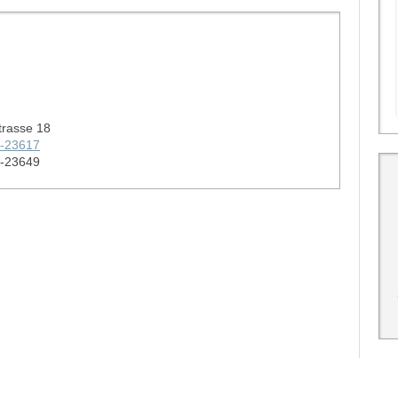
trasse 18
0-23617
0-23649