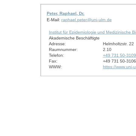
Peter, Raphael, Dr.
E-Mail:
raphael.peter@uni-ulm.de
Institut für Epidemiologie und Medizinische B
Akademische Beschäftigte
Adresse:
Helmholtzstr. 22
Raumnummer:
2.10
Telefon:
+49 731 50-310
Fax:
+49 731 50-310
WWW:
https://www.uni-