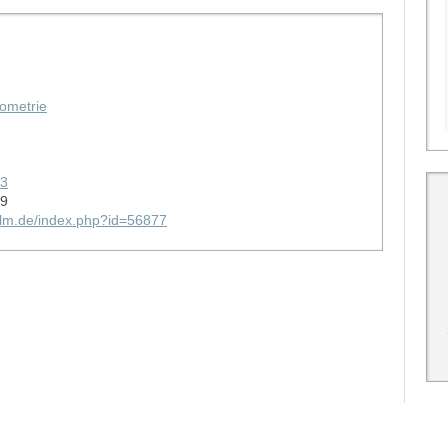
iometrie
93
69
ulm.de/index.php?id=56877