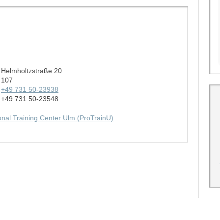
Helmholtzstraße 20
107
+49 731 50-23938
+49 731 50-23548
al Training Center Ulm (ProTrainU)