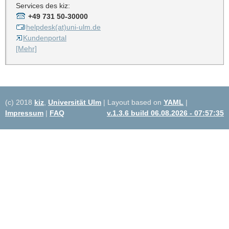
Services des kiz:
+49 731 50-30000
helpdesk(at)uni-ulm.de
Kundenportal
[Mehr]
(c) 2018
kiz
,
Universität Ulm
| Layout based on
YAML
|
Impressum
|
FAQ
v.1.3.6 build 06.08.2026 - 07:57:35