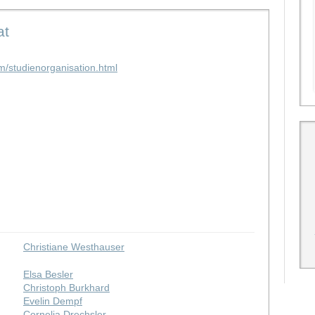
at
m/studienorganisation.html
Christiane Westhauser
Elsa Besler
Christoph Burkhard
Evelin Dempf
Cornelia Drechsler