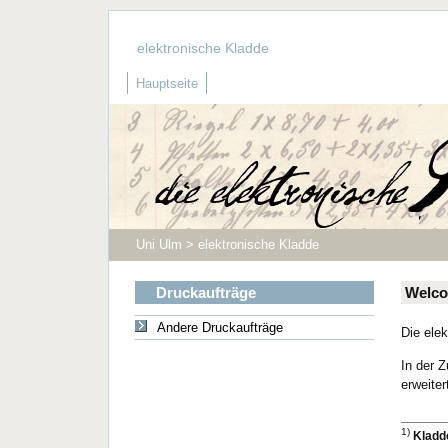
elektronische Kladde
Hauptseite
Uni Ulm > elektronische Kladde
Druckaufträge
Welco
Andere Druckaufträge
Die ele
In der 
erweiter
1)
Kladd