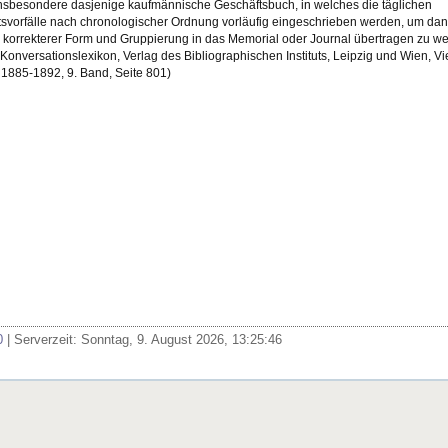
 insbesondere dasjenige kaufmännische Geschäftsbuch, in welches die täglichen
svorfälle nach chronologischer Ordnung vorläufig eingeschrieben werden, um da
n korrekterer Form und Gruppierung in das Memorial oder Journal übertragen zu w
Konversationslexikon, Verlag des Bibliographischen Instituts, Leipzig und Wien, Vi
 1885-1892, 9. Band, Seite 801)
0
| Serverzeit: Sonntag, 9. August 2026, 13:25:46