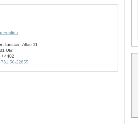
aterialien
rt-Einstein-Allee 11
81 Ulm
 / 4402
 731 50-22855