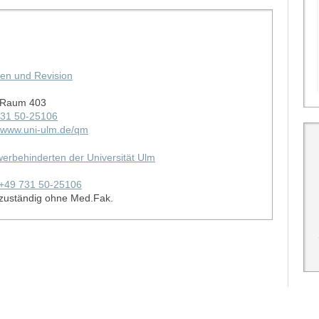
sen und Revision
 Raum 403
731 50-25106
//www.uni-ulm.de/qm
werbehinderten der Universität Ulm
+49 731 50-25106
zuständig ohne Med.Fak.