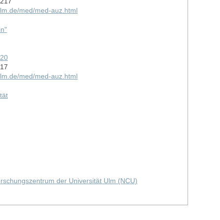
3217
-ulm.de/med/med-auz.html
in"
220
217
-ulm.de/med/med-auz.html
tät
Forschungszentrum der Universität Ulm (NCU)