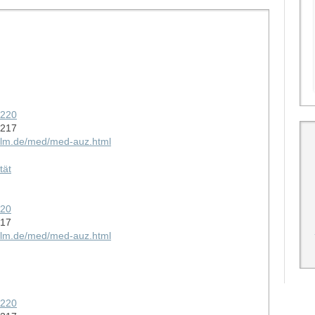
3220
3217
-ulm.de/med/med-auz.html
tät
220
217
-ulm.de/med/med-auz.html
3220