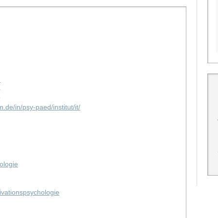
2
4
9
.de/in/psy-paed/institut/it/
ologie
ivationspsychologie