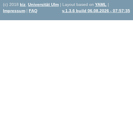
(c) 2018
kiz
,
Universität Ulm
| Layout based on
YAML
|
Impressum
|
FAQ
v.1.3.6 build 06.08.2026 - 07:57:35