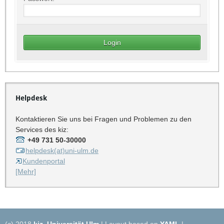
Helpdesk
Kontaktieren Sie uns bei Fragen und Problemen zu den
Services des kiz:
+49 731 50-30000
helpdesk(at)uni-ulm.de
Kundenportal
[Mehr]
(c) 2018
kiz
,
Universität Ulm
| Layout based on
YAML
|