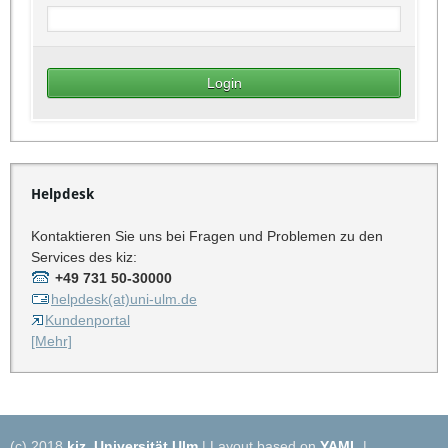
Helpdesk
Kontaktieren Sie uns bei Fragen und Problemen zu den
Services des kiz:
+49 731 50-30000
helpdesk(at)uni-ulm.de
Kundenportal
[Mehr]
(c) 2018
kiz
,
Universität Ulm
| Layout based on
YAML
|