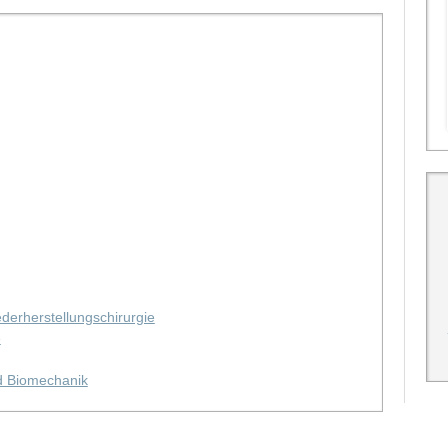
iederherstellungschirurgie
e
nd Biomechanik