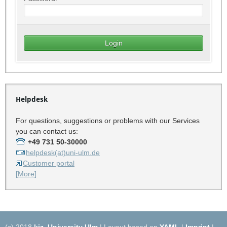
Helpdesk
For questions, suggestions or problems with our Services
you can contact us:
+49 731 50-30000
helpdesk(at)uni-ulm.de
Customer portal
[More]
(c) 2018
kiz
,
University Ulm
| Layout based on
YAML
|
Imprint
|