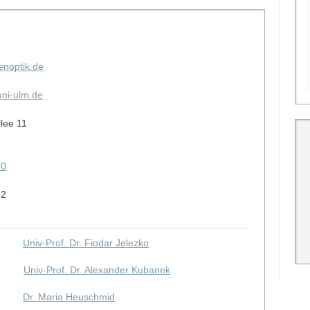
enoptik.de
ni-ulm.de
llee 11
50
52
Univ-Prof. Dr. Fiodar Jelezko
Univ-Prof. Dr. Alexander Kubanek
Dr. Maria Heuschmid