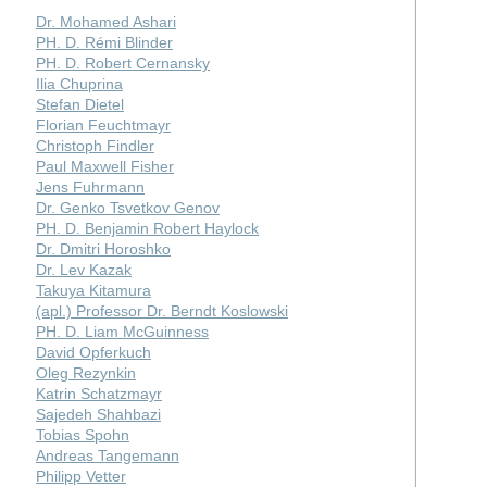
Dr. Mohamed Ashari
PH. D. Rémi Blinder
PH. D. Robert Cernansky
Ilia Chuprina
Stefan Dietel
Florian Feuchtmayr
Christoph Findler
Paul Maxwell Fisher
Jens Fuhrmann
Dr. Genko Tsvetkov Genov
PH. D. Benjamin Robert Haylock
Dr. Dmitri Horoshko
Dr. Lev Kazak
Takuya Kitamura
(apl.) Professor Dr. Berndt Koslowski
PH. D. Liam McGuinness
David Opferkuch
Oleg Rezynkin
Katrin Schatzmayr
Sajedeh Shahbazi
Tobias Spohn
Andreas Tangemann
Philipp Vetter