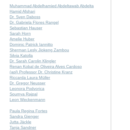
Muhammad Abdelhamied Abdeltawab Abdelta
Hamid Afshari
Dr. Sven Daboss
Dr. Gabriela Flores Rangel
Sebastian Hauser
Sarah Horn
Amelie Huber
Dominic Patrick Iannitto
Sherman Lesly Jiokeng Zambou
Silvia Katolla
Dr. Sarah Carolin Klingler
Renan Kobal de Oliveira Alves Cardoso
(apl).Professor Dr. Christine Kranz
Riccarda Laura Müller
Dr. Gregor Neusser
Leonora Podvorica
Soumya Rajpal
Leon Weckenmann
Paula Regina Fortes
Sandra Gienger
Jutta Jäckle
Tanja Sandner